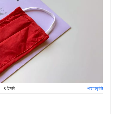
0 टिप्पणि
आरव रघुवंशी