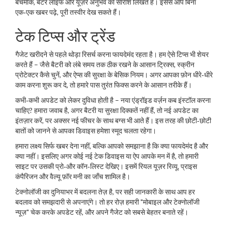
बेंचमार्क, बैटर लाइफ और यूज़र अनुभव का सारांश लिखते हैं। इससे आप बिना
एक‑एक खबर पढ़े, पूरी तस्वीर देख सकते हैं।
टेक टिप्स और ट्रेंड
गैजेट खरीदने से पहले थोड़ा रिसर्च करना फायदेमंद रहता है। हम ऐसे टिप्स भी शेयर
करते हैं – जैसे बैटरी को लंबे समय तक ठीक रखने के आसान ट्रिक्स, स्क्रीन
प्रोटेक्टर कैसे चुनें, और ऐप्स की सुरक्षा के बेसिक नियम। अगर आपका फ़ोन धीरे‑धीरे
काम करना शुरू कर दे, तो हमारे पास तुरंत फिक्स करने के आसान तरीके हैं।
कभी‑कभी अपडेट को लेकर दुविधा होती है – नया एंड्रॉइड वर्ज़न कब इंस्टॉल करना
चाहिए? हमारा जवाब है, अगर बैटरी या सुरक्षा दिक्कतें नहीं हैं, तो नई अपडेट का
इंतज़ार करें, पर अक्सर नई फीचर के साथ बग्स भी आते हैं। इस तरह की छोटी‑छोटी
बातों को जानने से आपका डिवाइस हमेशा स्मूद चलता रहेगा।
हमारा लक्ष्य सिर्फ खबर देना नहीं, बल्कि आपको समझाना है कि क्या फायदेमंद है और
क्या नहीं। इसलिए अगर कोई नई टेक डिवाइस या ऐप आपके मन में है, तो हमारी
साइट पर उसकी प्रो‑और कॉन‑लिस्ट देखिए। इसमें रियल यूज़र रिव्यू, प्राइस
कंपैरिजन और वैल्यू फ़ॉर मनी का जाँच शामिल है।
टेक्नोलॉजी का दुनियाभर में बदलना तेज़ है, पर सही जानकारी के साथ आप हर
बदलाव को समझदारी से अपनाएंगे। तो हर रोज़ हमारी "मोबाइल और टेक्नोलॉजी
न्यूज़" चेक करके अपडेट रहें, और अपने गैजेट को सबसे बेहतर बनाते रहें।