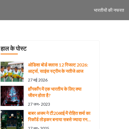
भारतीयों की नफरत
हाल के पोस्ट
ओडिशा बोर्ड क्लास 12 रिजल्ट 2026:
आर्ट्स, साइंस स्ट्रीम के नतीजे आज
27 मई 2026
हाँगकाँग में एक भारतीय के लिए क्या
जीवन होता है?
27 जन॰ 2023
बाबर अजम ने टी20आई में रोहित शर्मा का
रिकॉर्ड तोड़कर बनाया सबसे ज्यादा रन
बनाने वाला
27 नव॰ 2025