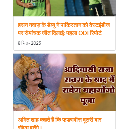
हसन नवाज़ के डेब्यू ने पाकिस्तान को वेस्टइंडीज
पर रोमांचक जीत दिलाई: पहला ODI रिपोर्ट
8 सित॰ 2025
अमित शाह कहते हैं कि फडणवीस दूसरी बार
सीएम बनेंगे।