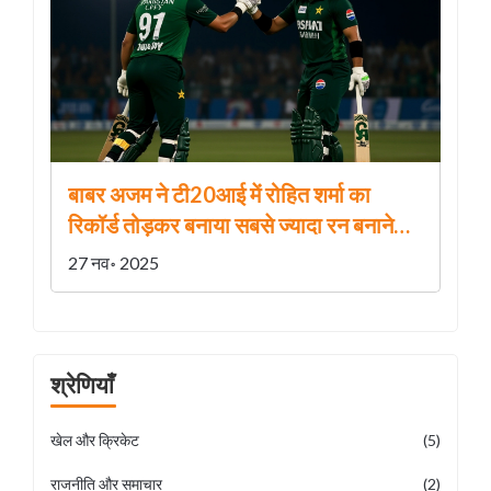
बाबर अजम ने टी20आई में रोहित शर्मा का
रिकॉर्ड तोड़कर बनाया सबसे ज्यादा रन बनाने
वाला
27 नव॰ 2025
श्रेणियाँ
खेल और क्रिकेट
(5)
राजनीति और समाचार
(2)