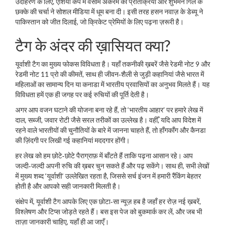
उदाहरण के लिए, एशिया कप में वसीम अकरम की प्रतिक्रिया और शुभमन गिल के
छक्के की चर्चा ने सोशल मीडिया में धूम बना दी। इसी तरह हसन नवाज़ के डेब्यू ने
पाकिस्तान को जीत दिलाई, जो क्रिकेट प्रेमियों के लिए पढ़ना ज़रूरी है।
टैग के अंदर की ख़ासियत क्या?
यूर्वाशी टैग का मुख्य फोकस विविधता है। यहाँ तकनीकी ख़बरें जैसे रेडमी नोट 9 और
रेडमी नोट 11 प्रो की कीमतें, साथ ही जीवन‑शैली से जुड़ी कहानियां जैसे भारत में
महिलाओं का सामान्य दिन या कनाडा में भारतीय प्रवासियों का अनुभव मिलते हैं। यह
विविधता हमें एक ही जगह पर कई रुचियों की पूर्ति देती है।
अगर आप वजन घटाने की योजना बना रहे हैं, तो ‘भारतीय आहार’ पर हमारे लेख में
दाल, सब्जी, जवार रोटी जैसे सरल तरीकों का उल्लेख है। वहीँ, यदि आप विदेश में
रहने वाले भारतीयों की चुनौतियों के बारे में जानना चाहते हैं, तो हाँगकाँग और कैनडा
की ज़िंदगी पर लिखी गई कहानियां मददगार होंगी।
हर लेख को हम छोटे‑छोटे पैराग्राफ़ में बाँटते हैं ताकि पढ़ना आसान रहे। आप
जल्दी‑जल्दी अपनी रुचि की ख़बर चुन सकते हैं और पढ़ सकेंगे। साथ ही, सभी लेखों
में मुख्य शब्द ‘यूर्वाशी’ उल्लेखित रहता है, जिससे सर्च इंजन में हमारी रैंकिंग बेहतर
होती है और आपको सही जानकारी मिलती है।
संक्षेप में, यूर्वाशी टैग आपके लिए एक छोटा‑सा न्यूज़ हब है जहाँ हर रोज़ नई ख़बरें,
विश्लेषण और टिप्स जोड़ते रहते हैं। बस इस पेज को बुकमार्क कर लें, और जब भी
ताज़ा जानकारी चाहिए, यहाँ ही आ जाएँ।