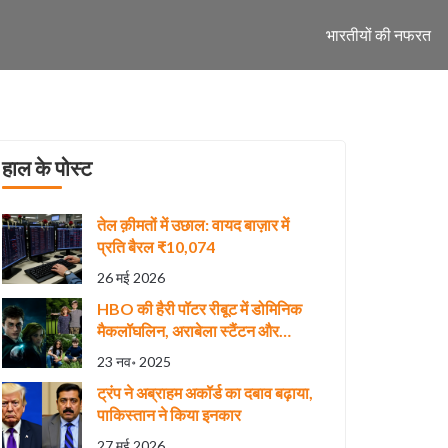
भारतीयों की नफरत
हाल के पोस्ट
तेल क़ीमतों में उछाल: वायद बाज़ार में
प्रति बैरल ₹10,074
26 मई 2026
HBO की हैरी पॉटर रीबूट में डोमिनिक
मैकलॉघलिन, अराबेला स्टैंटन और
एलेस्टियर स्टॉउट को मुख्य भूमिकाएँ
23 नव॰ 2025
ट्रंप ने अब्राहम अकॉर्ड का दबाव बढ़ाया,
पाकिस्तान ने किया इनकार
27 मई 2026