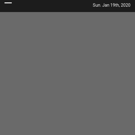
Skip
Sun. Jan 19th, 2020
to
content