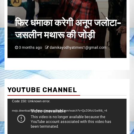
ोटा-
1 min read
नेपाल में होगी ‘वुमेनहुड’ की शूटिं
m
3 months ago
dainikayodhyatimes1@gmail.com
YOUTUBE CHANNEL
Video
Code 150: Unknown error.
Player
mejs.download-file: https://www.youtube.com/watch?v=QzZGKxU1w8I&_=4