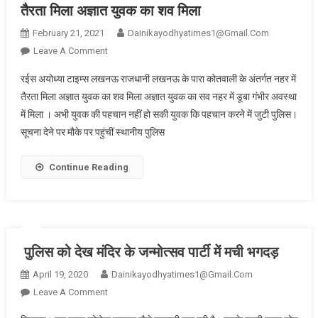
तैरता मिला अज्ञात युवक का शव मिला
February 21, 2021
Dainikayodhyatimes1@gmail.com
On
Leave A Comment
राजधानी
रईस अयोध्या टाइम्स लखनऊ राजधानी लखनऊ के पारा कोतवाली के अंतर्गत नहर में
लखनऊ
तैरता मिला अज्ञात युवक का शव मिला अज्ञात युवक का सव नहर में डूबा गंभीर अवस्था
के
में मिला । अभी युवक की पहचान नहीं हो सकी युवक कि पहचान करने में जुटी पुलिस।
पारा
सूचना देने पर मौके पर पहुंचीं स्थानीय पुलिस
कोतवाली
के
अंतर्गत
Continue Reading
नहर
में
तैरता
मिला
अज्ञात
पुलिस को देख मंदिर के जन्मोत्सव पार्टी में मची भगदड़
युवक
April 19, 2020
Dainikayodhyatimes1@gmail.com
का
On
Leave A Comment
शव
पुलिस
मिला