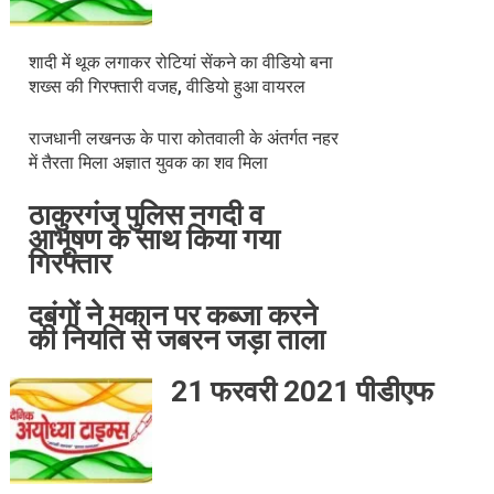
शादी में थूक लगाकर रोटियां सेंकने का वीडियो बना
शख्स की गिरफ्तारी वजह, वीडियो हुआ वायरल
राजधानी लखनऊ के पारा कोतवाली के अंतर्गत नहर
में तैरता मिला अज्ञात युवक का शव मिला
ठाकुरगंज पुलिस नगदी व
आभूषण के साथ किया गया
गिरफ्तार
दबंगों ने मकान पर कब्जा करने
की नियति से जबरन जड़ा ताला
21 फरवरी 2021 पीडीएफ