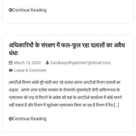
घूमने
Continue Reading
वाले
तीन
लोगों
के
खिलाफ
अधिकारियों के संरक्षण में फल-फूल रहा दलालों का अवैध
पुलिस
धंधा
ने
की
March 13, 2020
Dainikayodhyatimes1@gmail.com
188
On
Leave A Comment
की
अधिकारियों
कार्रवाई
आरटीओ विभाग आंखें मूंदे चांदी काट रहे दलाल आगरा आरटीओ विभाग दलालों का
के
अड्डा आगरा उत्तर प्रदेश सरकार के तेजतर्रार मुख्यमंत्री योगी आदित्यनाथ के
संरक्षण
भ्रष्टाचार को जड़ से मिटाने के आदेश को यहां के आरटीओ कार्यालय में कोई मायने
में
नहीं रखता है और विभाग में खुलेआम भ्रष्टाचार किया जा रहा है विभाग में वैध […]
फल-
फूल
Continue Reading
रहा
दलालों
का