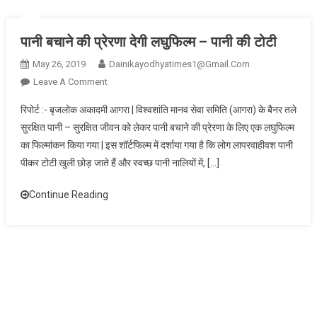
अवैध
धंधा
पानी बचाने की प्रेरणा देगी लघुफिल्म – पानी की टोटी
May 26, 2019
Dainikayodhyatimes1@gmail.com
On
Leave A Comment
पानी
रिपोर्ट :- बृजलोक अकादमी आगरा | विश्वशांति मानव सेवा समिति (आगरा) के बैनर तले
बचाने
सुरक्षित पानी – सुरक्षित जीवन को लेकर पानी बचाने की प्रेरणा के लिए एक लघुफिल्म
की
का फिल्मांकन किया गया | इस शॉर्टफिल्म में दर्शाया गया है कि लोग लापरवाहीवश पानी
प्रेरणा
पीकर टोटी खुली छोड़ जाते हैं और स्वच्छ पानी नालियों में, […]
देगी
लघुफिल्म
Continue Reading
–
पानी
की
टोटी