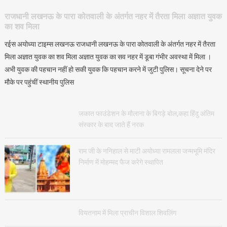
राजधानी लखनऊ के पारा कोतवाली के अंतर्गत नहर में तैरता मिला अज्ञात युवक
का शव मिला
रईस अयोध्या टाइम्स लखनऊ राजधानी लखनऊ के पारा कोतवाली के अंतर्गत नहर में तैरता
मिला अज्ञात युवक का शव मिला अज्ञात युवक का सव नहर में डूबा गंभीर अवस्था में मिला ।
अभी युवक की पहचान नहीं हो सकी युवक कि पहचान करने में जुटी पुलिस। सूचना देने पर
मौके पर पहुंचीं स्थानीय पुलिस
जकात फाउंडेशन के मौलाना के बिगड़े बोल,कहा हिंदु अंतिम
संस्कार के बाद जाते हैं नरक
राम जी के ननिहाल से माटी अयोध्या रामलला जन्मभूमि मंदिर
निर्माण में मोहम्मद फैज करेगे स्थापित
वियतनाम में मिला प्राचीन विशाल शिवलिंग