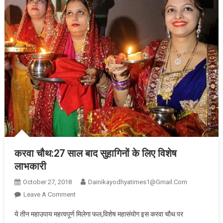
तथ्य
करवा चौथ:27 साल बाद सुहागिनों के लिए विशेष
लाभकारी
October 27, 2018
Dainikayodhyatimes1@gmail.com
On
Leave A Comment
करवा
ये तीन महाउपाय महत्वपूर्ण मिलेगा फल,विशेष महासंयोग इस करवा चौथ पर
चौथ:27