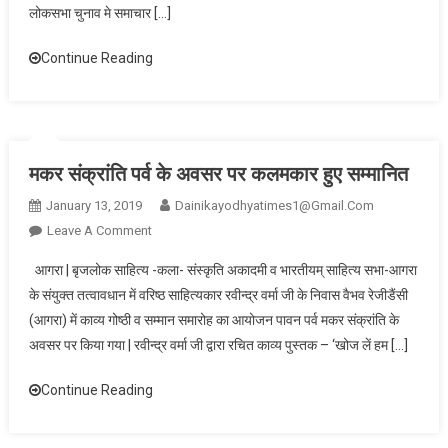
कुशल
लोकसभा चुनाव मे समाचार […]
व्यवहार
Continue Reading
मकर संक्रांति पर्व के अवसर पर कलमकार हुए सम्मानित
January 13, 2019
Dainikayodhyatimes1@gmail.com
On
Leave A Comment
मकर
आगरा | बृजलोक साहित्य -कला- संस्कृति अकादमी व भारतीयम् साहित्य सभा-आगरा
संक्रांति
के संयुक्त तत्वावधान में वरिष्ठ साहित्यकार रवीन्द्र वर्मा जी के निवास वैभव रेजीडैंसी
पर्व
(आगरा) में काव्य गोष्ठी व सम्मान समारोह का आयोजन पावन पर्व मकर संक्रांति के
के
अवसर पर किया गया | रवीन्द्र वर्मा जी द्वारा रचित काव्य पुस्तक – ‘खोज लें हम […]
अवसर
पर
Continue Reading
कलमकार
हुए
सम्मानित