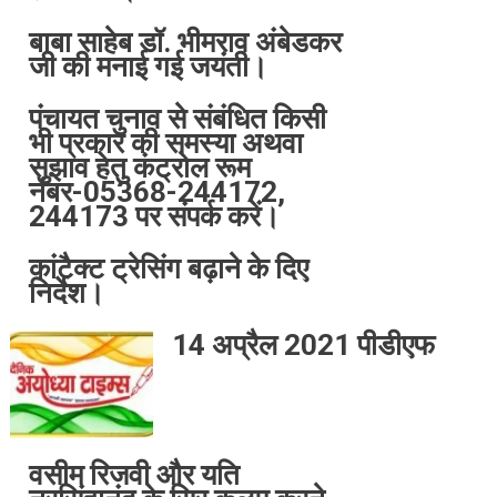
बाबा साहेब डॉ. भीमराव अंबेडकर
जी की मनाई गई जयंती।
पंचायत चुनाव से संबंधित किसी
भी प्रकार की समस्या अथवा
सुझाव हेतु कंट्रोल रूम
नंबर-05368-244172,
244173 पर संपर्क करें।
कांटैक्ट ट्रेसिंग बढ़ाने के दिए
निर्देश।
14 अप्रैल 2021 पीडीएफ
वसीम रिजवी और यति