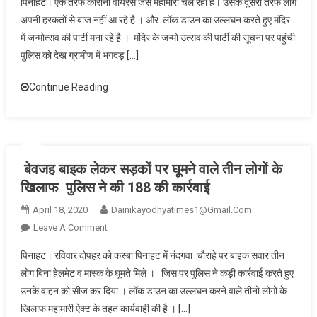
पिनाहट। एक तरफ कोरोना वायरस जैसे महामारी चल रही है। उसके दूसरी तरफ लोग
को
अपनी हरकतों से बाज नहीं आ रहे है़ । और लॉक डाउन का उल्लंघन करते हुए मंदिर
देख
में जन्मोत्सव की पार्टी मना रहे है़ । मंदिर के जन्मो उत्सव की पार्टी की सूचना पर पहुंची
मंदिर
पुलिस को देख ग्रामीण में भगदड़ […]
के
जन्मोत्सव
Continue Reading
पार्टी
में
मची
भगदड़
बेवजह बाइक लेकर सड़कों पर घूमने वाले तीन लोगों के
खिलाफ पुलिस ने की 188 की कार्रवाई
April 18, 2020
Dainikayodhyatimes1@gmail.com
On
Leave A Comment
बेवजह
पिनाहट। रविवार दोपहर को कस्बा पिनाहट में नंदगवा चौराहे पर बाइक सवार तीन
बाइक
लोग बिना हेलमेट व मास्क के घूमते मिले । जिस पर पुलिस ने कड़ी कार्रवाई करते हुए
लेकर
उनके वाहन को सीज कर दिया । लॉक डाउन का उल्लंघन करने वाले तीनो लोगों के
सड़कों
खिलाफ महामारी ऐक्ट के तहत कार्यवाही की है़ । […]
पर